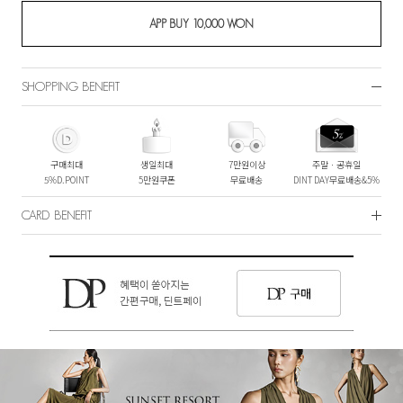
SHOPPING BENEFIT
구매최대
생일최대
7만원이상
주말ㆍ공휴일
5%D.POINT
5만원쿠폰
무료배송
DINT DAY무료배송&5%
CARD BENEFIT