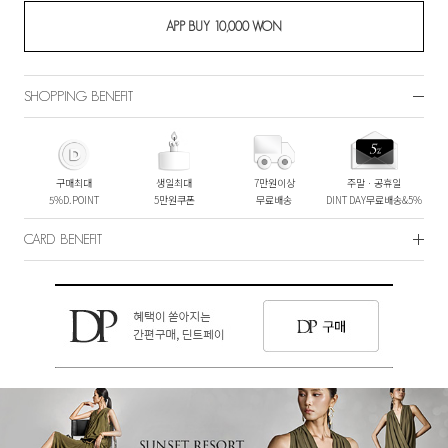
SHOPPING BENEFIT
구매최대
생일최대
7만원이상
주말ㆍ공휴일
5%D.POINT
5만원쿠폰
무료배송
DINT DAY무료배송&5%
CARD BENEFIT