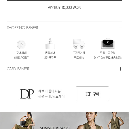
SHOPPING BENEFIT
구매최대
생일최대
7만원이상
주말ㆍ공휴일
5%D.POINT
5만원쿠폰
무료배송
DINT DAY무료배송&5%
CARD BENEFIT