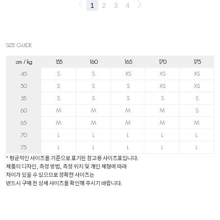
SIZE GUIDE
cm / kg
155
160
165
170
175
45
S
S
XS
XS
XS
50
S
S
S
XS
XS
55
S
S
S
S
S
60
M
M
M
M
S
65
M
M
M
M
M
70
L
L
L
L
L
75
L
L
L
L
L
* 평균적인 사이즈를 기준으로 표기된 참고용 사이즈표입니다.
제품의 디자인, 측정 방법, 측정 위치 및 개인 체형에 따라
차이가 있을 수 있으므로 정확한 사이즈는
반드시 구매 전 상세 사이즈를 확인해 주시기 바랍니다.