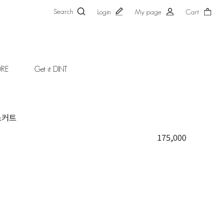
Search
Login
My page
Cart
ORE
Get it DINT
 스커트
175,000