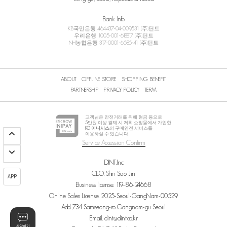
Bank Info
KB국민은행 464437-04-009531 (주)딘트
우리은행 1005-001-618817 (주)딘트
NH농협은행 317-0001-6585-41 (주)딘트
ABOUT
OFFLINE STORE
SHOPPING BENEFIT
PARTNERSHIP
PRIVACY POLICY
TERM
고객님은 안전거래를 위해 현금 등으로
5
만원 이상 결제 시 저희 쇼핑몰에서 가입한
KG 이니시스
의 구매안전 서비스를
이용하실 수 있습니다.
Service Accession Confirm
DINT.Inc
CEO. Shin Soo Jin
APP
Business license. 119-86-24668
Online Sales License. 2025-Seoul-GangNam-00529
Add. 734 Samseong-ro Gangnam-gu Seoul
Email. dint@dint.co.kr