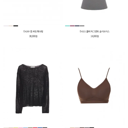
E4321 홀터 피그먼트 슬리브리스
E4289 캡 셔링 튜브탑
14,000원
38,000원