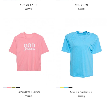
E4248 린넨 썸머 니트
E3702 캡 브라탑
38,000원
9,000원
E4270 숄더 컷아웃 레터링 탑
E4268 더블 스트랩 브이넥 탑
38,000원
34,000원