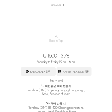
VIEW MORE
∧
Back to Top
1600 - 3178
Monday to Friday | 9 am - 6 pm
KAKAOTALK 상담
NAVER TALKTALK 상담
Return Add.
*CJ 대한통운 택배 반품시
Trenshow (DINT) ,2 Pyeongchang-gil, Jongno-gu,
Seoul, Republic of Korea
*타 택배 반품 시
Trenshow (DINT) ,B1 ,400 Cheonggyecheon-ro,
Jung-gu, Seoul, Republic of Korea