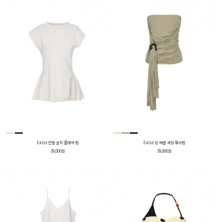
E4319 언발 슬릿 플레어 탑
E4318 링 버클 셔링 튜브탑
39,000원
39,000원