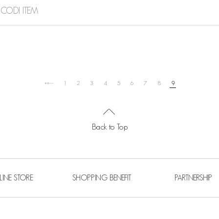
CODI ITEM
1
2
3
4
5
6
7
8
9
Back to Top
LINE STORE
SHOPPING BENEFIT
PARTNERSHIP