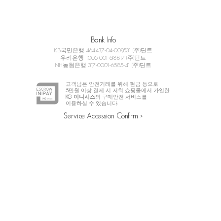
Bank Info
KB국민은행 464437-04-009531 (주)딘트
우리은행 1005-001-618817 (주)딘트
NH농협은행 317-0001-6585-41 (주)딘트
고객님은 안전거래를 위해 현금 등으로
5
만원 이상 결제 시 저희 쇼핑몰에서 가입한
KG 이니시스
의 구매안전 서비스를
이용하실 수 있습니다.
Service Accession Confirm >