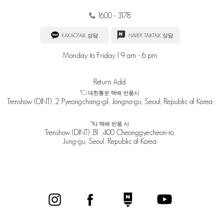
1600 - 3178
KAKAOTALK 상담
NAVER TALKTALK 상담
Monday to Friday | 9 am - 6 pm
Return Add.
*CJ 대한통운 택배 반품시
Trenshow (DINT) ,2 Pyeongchang-gil, Jongno-gu, Seoul, Republic of Korea
*타 택배 반품 시
Trenshow (DINT) ,B1 ,400 Cheonggyecheon-ro,
Jung-gu, Seoul, Republic of Korea