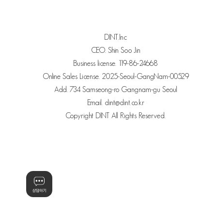
DINT.Inc
CEO. Shin Soo Jin
Business license. 119-86-24668
Online Sales License. 2025-Seoul-GangNam-00529
Add. 734 Samseong-ro Gangnam-gu Seoul
Email. dint@dint.co.kr
Copyright DINT All Rights Reserved.