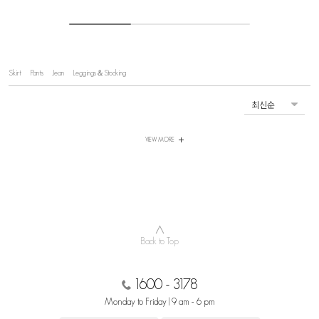
Skirt
Pants
Jean
Leggings＆Stocking
VIEW MORE
∧
Back to Top
1600 - 3178
Monday to Friday | 9 am - 6 pm