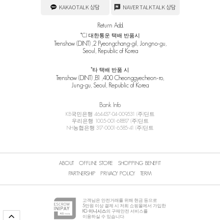
KAKAOTALK 상담
NAVER TALKTALK 상담
Return Add.
*CJ 대한통운 택배 반품시
Trenshow (DINT) ,2 Pyeongchang-gil, Jongno-gu,
Seoul, Republic of Korea
*타 택배 반품 시
Trenshow (DINT) ,B1 ,400 Cheonggyecheon-ro,
Jung-gu, Seoul, Republic of Korea
Bank Info
KB국민은행 464437-04-009531 (주)딘트
우리은행 1005-001-618817 (주)딘트
NH농협은행 317-0001-6585-41 (주)딘트
ABOUT
OFFLINE STORE
SHOPPING BENEFIT
PARTNERSHIP
PRIVACY POLICY
TERM
고객님은 안전거래를 위해 현금 등으로
5
만원 이상 결제 시 저희 쇼핑몰에서 가입한
KG 이니시스
의 구매안전 서비스를
이용하실 수 있습니다.