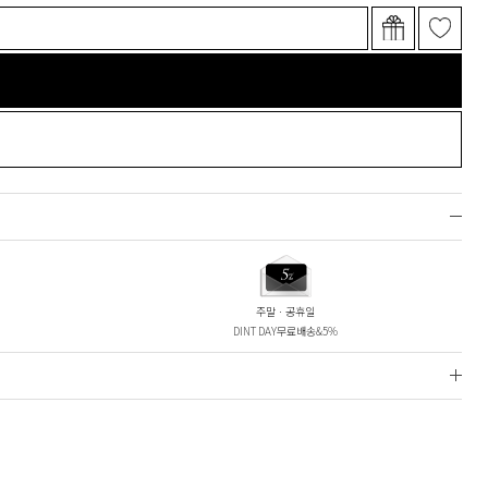
주말ㆍ공휴일
DINT DAY무료배송&5%