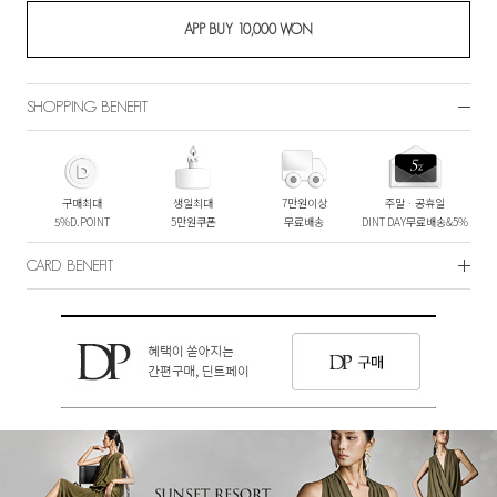
SHOPPING BENEFIT
구매최대
생일최대
7만원이상
주말ㆍ공휴일
5%D.POINT
5만원쿠폰
무료배송
DINT DAY무료배송&5%
CARD BENEFIT