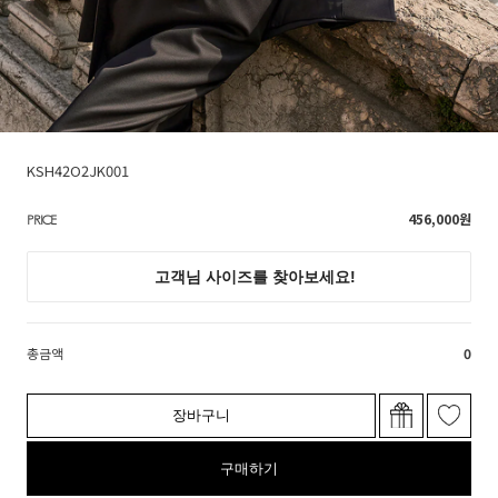
KSH42O2JK001
456,000
원
PRICE
총금액
0
장바구니
구매하기