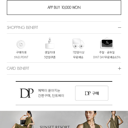
SHOPPING BENEFIT
구매최대
생일최대
7만원이상
주말ㆍ공휴일
5%D.POINT
5만원쿠폰
무료배송
DINT DAY무료배송&5%
CARD BENEFIT