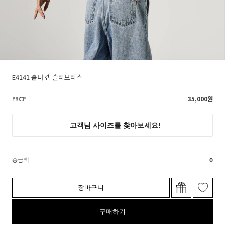
E4141 홀터 캡 슬리브리스
35,000
원
PRICE
총금액
0
장바구니
구매하기