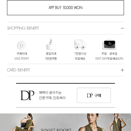
SHOPPING BENEFIT
구매최대
생일최대
7만원이상
주말ㆍ공휴일
5%D.POINT
5만원쿠폰
무료배송
DINT DAY무료배송&5%
CARD BENEFIT