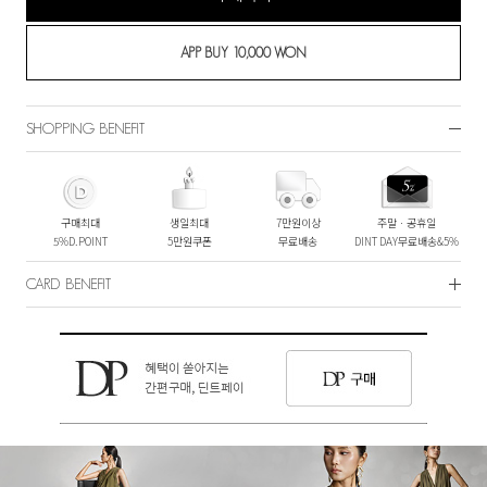
SHOPPING BENEFIT
구매최대
생일최대
7만원이상
주말ㆍ공휴일
5%D.POINT
5만원쿠폰
무료배송
DINT DAY무료배송&5%
CARD BENEFIT