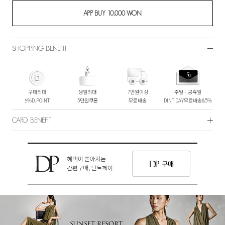
SHOPPING BENEFIT
구매최대
생일최대
7만원이상
주말ㆍ공휴일
5%D.POINT
5만원쿠폰
무료배송
DINT DAY무료배송&5%
CARD BENEFIT