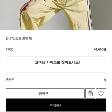
E4273 로즈 프릴 탑
44,000
원
PRICE
총금액
0
장바구니
구매하기