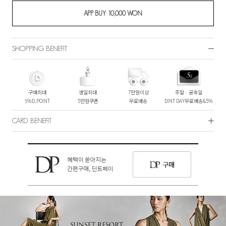
SHOPPING BENEFIT
구매최대
생일최대
7만원이상
주말ㆍ공휴일
5%D.POINT
5만원쿠폰
무료배송
DINT DAY무료배송&5%
CARD BENEFIT