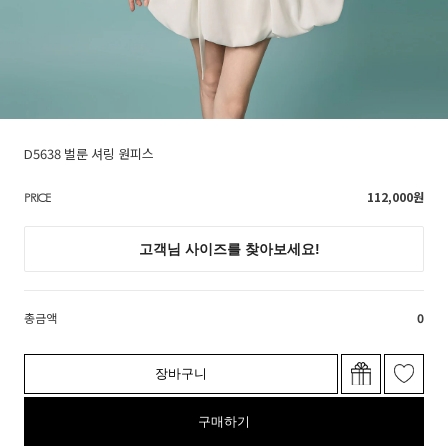
D5638 벌룬 셔링 원피스
112,000
원
PRICE
총금액
0
장바구니
구매하기