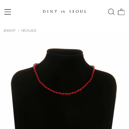
JEWELRY
NECKLACE