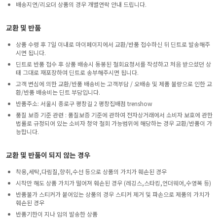
배송지연/리오더 상품의 경우 개별연락 안내 드립니다.
교환 및 반품
상품 수령 후 7일 이내로 마이페이지에서 교환/반품 접수하신 뒤 딘트로 발송해주
시면 됩니다.
딘트로 반품 접수 후 상품 배송시 동봉된 철회요청서를 작성하고 처음 받으셨던 상
태 그대로 재포장하여 딘트로 송부해주시면 됩니다.
고객 변심에 의한 교환/반품 배송비는 고객부담 / 오배송 및 제품 불량으로 인한 교
환/반품 배송비는 딘트 부담입니다.
반품주소: 서울시 종로구 평창길 2 평창집배점 trenshow
품질 보증 기준 관련 : 품질보증 기준에 관하여 전자상거래에서 소비자 보호에 관한
법률로 규정되어 있는 소비자 청약 철회 가능범위에 해당하는 경우 교환/반품이 가
능합니다.
교환 및 반품이 되지 않는 경우
착용,세탁,다림질,향취,수선 등으로 상품의 가치가 훼손된 경우
시착만 해도 상품 가치가 떨어져 훼손된 경우 (레깅스,스타킹,언더웨어,수영복 등)
반품불가 스티커가 붙어있는 상품의 경우 스티커 제거 및 파손으로 제품의 가치가
훼손된 경우
반품기한이 지나 임의 발송한 상품