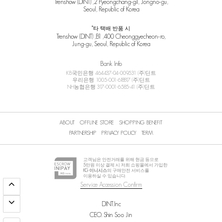
Trenshow (DINT) ,2 Pyeongchang-gil, Jongno-gu,
Seoul, Republic of Korea
*타 택배 반품 시
Trenshow (DINT) ,B1 ,400 Cheonggyecheon-ro,
Jung-gu, Seoul, Republic of Korea
Bank Info
KB국민은행 464437-04-009531 (주)딘트
우리은행 1005-001-618817 (주)딘트
NH농협은행 317-0001-6585-41 (주)딘트
ABOUT
OFFLINE STORE
SHOPPING BENEFIT
PARTNERSHIP
PRIVACY POLICY
TERM
고객님은 안전거래를 위해 현금 등으로
5
만원 이상 결제 시 저희 쇼핑몰에서 가입한
KG 이니시스
의 구매안전 서비스를
이용하실 수 있습니다.
Service Accession Confirm
DINT.Inc
CEO. Shin Soo Jin