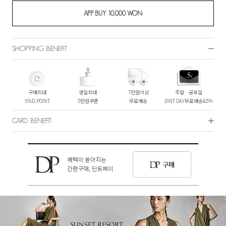
SHOPPING BENEFIT
구매최대
생일최대
7만원이상
주말ㆍ공휴일
5%D.POINT
5만원쿠폰
무료배송
DINT DAY무료배송&5%
CARD BENEFIT