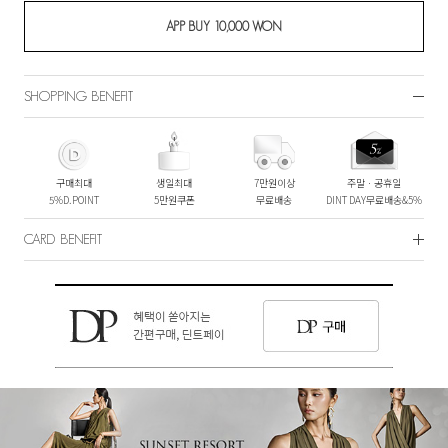
SHOPPING BENEFIT
구매최대
생일최대
7만원이상
주말ㆍ공휴일
5%D.POINT
5만원쿠폰
무료배송
DINT DAY무료배송&5%
CARD BENEFIT