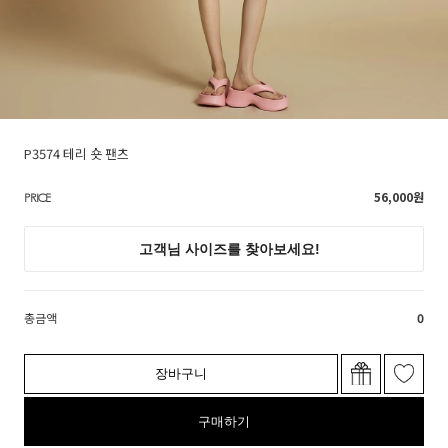
P3574 테리 숏 팬츠
56,000
원
PRICE
총금액
0
장바구니
구매하기