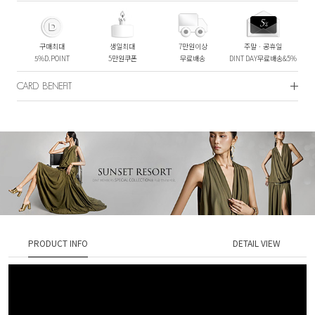
구매최대
생일최대
7만원이상
주말ㆍ공휴일
5%D.POINT
5만원쿠폰
무료배송
DINT DAY무료배송&5%
CARD BENEFIT
PRODUCT INFO
DETAIL VIEW