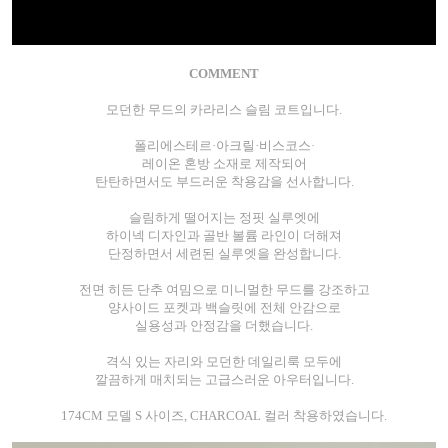
COMMENT
모던한 무드의 카라리스 슬림 코트입니다.
폴리에스테르·아크릴·비스코스·
레이온 혼방 소재로 제작되어
탄탄하면서도 부드러운 착용감을 선사합니다.
슬림하게 떨어지는 정핏 실루엣에
하이넥 디자인과 골반 볼륨 라인이 더해져
단정하면서 세련된 실루엣을 완성합니다.
전면 히든 단추 여밈으로 미니멀한 무드를 강조하고
양사이드 포켓과 백슬릿에 전체 안감으로
실용성과 안정감을 더했습니다.
격식 있는 자리와 모던한 데일리룩 모두에
깔끔하게 매치되는 고급스러운 아우터입니다.
174CM 모델 S 사이즈, CHARCOAL 컬러 착용하였습니다.