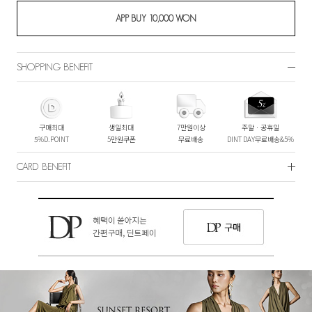
SHOPPING BENEFIT
구매최대
생일최대
7만원이상
주말ㆍ공휴일
5%D.POINT
5만원쿠폰
무료배송
DINT DAY무료배송&5%
CARD BENEFIT