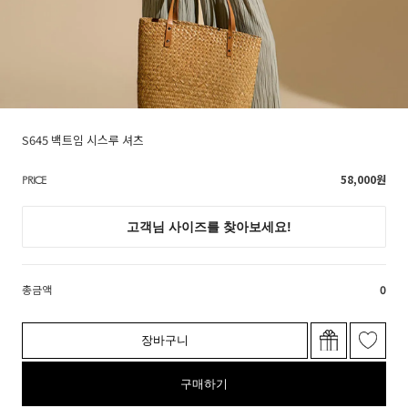
S645 백트임 시스루 셔츠
58,000
원
PRICE
총금액
0
장바구니
구매하기