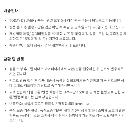
배송안내
TODAY DELIVERY 품목 : 평일 오후 5시 이전 단독 주문시 당일출고 가능합니다.
상품 준비 후 발송기간은 입금 확인 후 주말 및 공휴일 제외 3-5일 가량 소요됩니다.
개별제작 제품/ 블랙라벨상품 /수제화 슈즈 등 맞춤 제작 상품 : 주말 및 공휴일을 제
외하고 7-15일 제작 및 준비기간이 소요됩니다.
배송지연/리오더 상품의 경우 개별연락 안내 드립니다.
교환 및 반품
상품 수령 후 7일 이내로 마이페이지에서 교환/반품 접수하신 뒤 딘트로 발송해주
시면 됩니다.
딘트로 반품 접수 후 상품 배송시 동봉된 철회요청서를 작성하고 처음 받으셨던 상
태 그대로 재포장하여 딘트로 송부해주시면 됩니다.
고객 변심에 의한 교환/반품 배송비는 고객부담 / 오배송 및 제품 불량으로 인한 교
환/반품 배송비는 딘트 부담입니다.
반품주소: 서울시 종로구 평창길 2 평창집배점 trenshow
품질 보증 기준 관련 : 품질보증 기준에 관하여 전자상거래에서 소비자 보호에 관한
법률로 규정되어 있는 소비자 청약 철회 가능범위에 해당하는 경우 교환/반품이 가
능합니다.