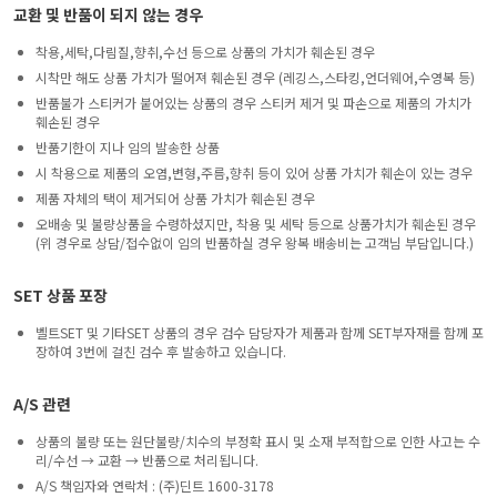
교환 및 반품이 되지 않는 경우
착용,세탁,다림질,향취,수선 등으로 상품의 가치가 훼손된 경우
시착만 해도 상품 가치가 떨어져 훼손된 경우 (레깅스,스타킹,언더웨어,수영복 등)
반품불가 스티커가 붙어있는 상품의 경우 스티커 제거 및 파손으로 제품의 가치가
훼손된 경우
반품기한이 지나 임의 발송한 상품
시 착용으로 제품의 오염,변형,주름,향취 등이 있어 상품 가치가 훼손이 있는 경우
제품 자체의 택이 제거되어 상품 가치가 훼손된 경우
오배송 및 불량상품을 수령하셨지만, 착용 및 세탁 등으로 상품가치가 훼손된 경우
(위 경우로 상담/접수없이 임의 반품하실 경우 왕복 배송비는 고객님 부담입니다.)
SET 상품 포장
벨트SET 및 기타SET 상품의 경우 검수 담당자가 제품과 함께 SET부자재를 함께 포
장하여 3번에 걸친 검수 후 발송하고 있습니다.
A/S 관련
상품의 불량 또는 원단불량/치수의 부정확 표시 및 소재 부적합으로 인한 사고는 수
리/수선 → 교환 → 반품으로 처리됩니다.
A/S 책임자와 연락처 : (주)딘트 1600-3178