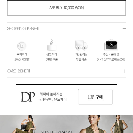
SHOPPING BENEFIT
구매최대
생일최대
7만원이상
주말ㆍ공휴일
5%D.POINT
5만원쿠폰
무료배송
DINT DAY무료배송&5%
CARD BENEFIT