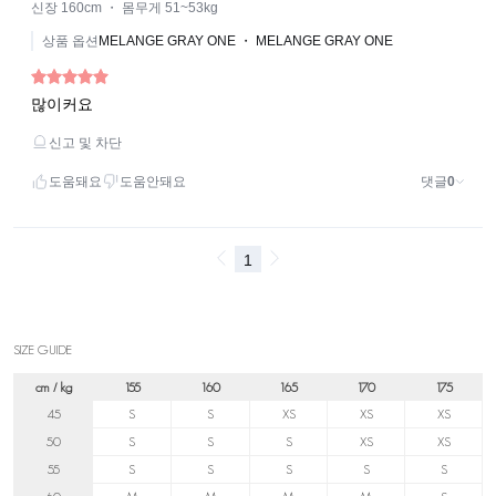
SIZE GUIDE
cm / kg
155
160
165
170
175
45
S
S
XS
XS
XS
50
S
S
S
XS
XS
55
S
S
S
S
S