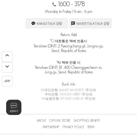
1600 - 3178
Monday to Friday | 9 am - 6 pm
KAKAOTALK 상담
NAVER TALKTALK 상담
Return Add.
*CJ 대한통운 택배 반품시
Trenshow (DINT) ,2 Pyeongchang-gil, Jongno-gu,
Seoul, Republic of Korea
*타 택배 반품 시
Trenshow (DINT) ,B1 ,400 Cheonggyecheon-ro,
Jung-gu, Seoul, Republic of Korea
APP
Bank Info
KB국민은행 464437-04-009531 (주)딘트
우리은행 1005-001-618817 (주)딘트
NH농협은행 317-0001-6585-41 (주)딘트
ABOUT
OFFLINE STORE
SHOPPING BENEFIT
PARTNERSHIP
PRIVACY POLICY
TERM