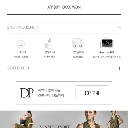
SHOPPING BENEFIT
구매최대
생일최대
7만원이상
주말ㆍ공휴일
5%D.POINT
5만원쿠폰
무료배송
DINT DAY무료배송&5%
CARD BENEFIT