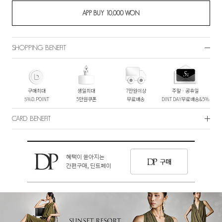
SHOPPING BENEFIT
구매최대
생일최대
7만원이상
주말ㆍ공휴일
5%D.POINT
5만원쿠폰
무료배송
DINT DAY무료배송&5%
CARD BENEFIT