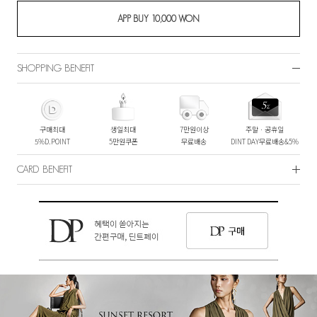
SHOPPING BENEFIT
구매최대
생일최대
7만원이상
주말ㆍ공휴일
5%D.POINT
5만원쿠폰
무료배송
DINT DAY무료배송&5%
CARD BENEFIT