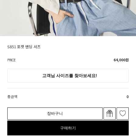
S851 포켓 밴딩 셔츠
64,000
원
PRICE
총금액
0
장바구니
구매하기