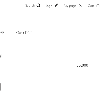
Search
Login
My page
Cart
ORE
Get it DINT
탑
36,000