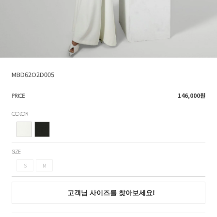
MBD62O2D005
146,000
원
PRICE
COLOR
SIZE
S
M