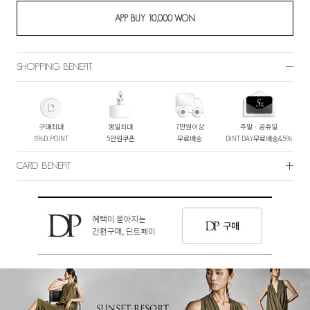
SHOPPING BENEFIT
구매최대
생일최대
7만원이상
주말ㆍ공휴일
5%D.POINT
5만원쿠폰
무료배송
DINT DAY무료배송&5%
CARD BENEFIT