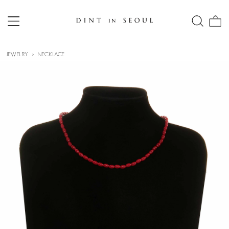
JEWELRY
NECKLACE