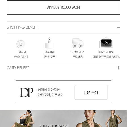
SHOPPING BENEFIT
구매최대
생일최대
7만원이상
주말ㆍ공휴일
5%D.POINT
5만원쿠폰
무료배송
DINT DAY무료배송&5%
CARD BENEFIT