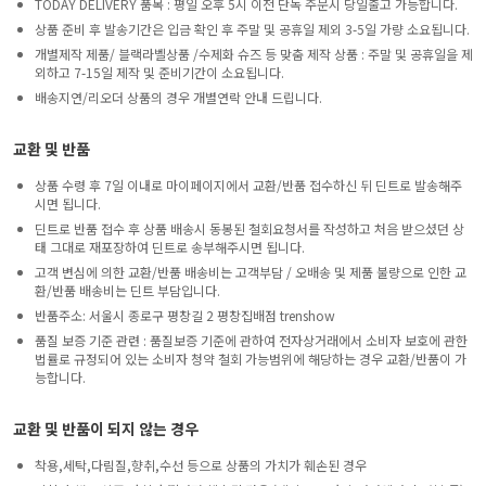
TODAY DELIVERY 품목 : 평일 오후 5시 이전 단독 주문시 당일출고 가능합니다.
상품 준비 후 발송기간은 입금 확인 후 주말 및 공휴일 제외 3-5일 가량 소요됩니다.
개별제작 제품/ 블랙라벨상품 /수제화 슈즈 등 맞춤 제작 상품 : 주말 및 공휴일을 제
외하고 7-15일 제작 및 준비기간이 소요됩니다.
배송지연/리오더 상품의 경우 개별연락 안내 드립니다.
교환 및 반품
상품 수령 후 7일 이내로 마이페이지에서 교환/반품 접수하신 뒤 딘트로 발송해주
시면 됩니다.
딘트로 반품 접수 후 상품 배송시 동봉된 철회요청서를 작성하고 처음 받으셨던 상
태 그대로 재포장하여 딘트로 송부해주시면 됩니다.
고객 변심에 의한 교환/반품 배송비는 고객부담 / 오배송 및 제품 불량으로 인한 교
환/반품 배송비는 딘트 부담입니다.
반품주소: 서울시 종로구 평창길 2 평창집배점 trenshow
품질 보증 기준 관련 : 품질보증 기준에 관하여 전자상거래에서 소비자 보호에 관한
법률로 규정되어 있는 소비자 청약 철회 가능범위에 해당하는 경우 교환/반품이 가
능합니다.
교환 및 반품이 되지 않는 경우
착용,세탁,다림질,향취,수선 등으로 상품의 가치가 훼손된 경우