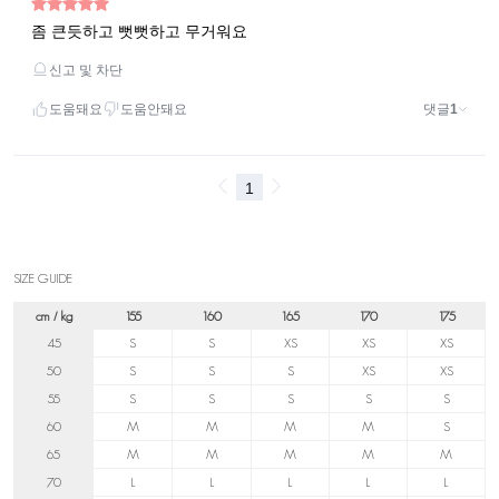
SIZE GUIDE
cm / kg
155
160
165
170
175
45
S
S
XS
XS
XS
50
S
S
S
XS
XS
55
S
S
S
S
S
60
M
M
M
M
S
65
M
M
M
M
M
70
L
L
L
L
L