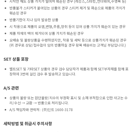
시착만 해도 상품 가치가 떨어져 훼손된 경우 (레깅스,스타킹,언더웨어,수영복 등)
반품불가 스티커가 붙어있는 상품의 경우 스티커 제거 및 파손으로 제품의 가치가
훼손된 경우
반품기한이 지나 임의 발송한 상품
시 착용으로 제품의 오염,변형,주름,향취 등이 있어 상품 가치가 훼손이 있는 경우
제품 자체의 택이 제거되어 상품 가치가 훼손된 경우
오배송 및 불량상품을 수령하셨지만, 착용 및 세탁 등으로 상품가치가 훼손된 경우
(위 경우로 상담/접수없이 임의 반품하실 경우 왕복 배송비는 고객님 부담입니다.)
SET 상품 포장
벨트SET 및 기타SET 상품의 경우 검수 담당자가 제품과 함께 SET부자재를 함께 포
장하여 3번에 걸친 검수 후 발송하고 있습니다.
A/S 관련
상품의 불량 또는 원단불량/치수의 부정확 표시 및 소재 부적합으로 인한 사고는 수
리/수선 → 교환 → 반품으로 처리됩니다.
A/S 책임자와 연락처 : (주)딘트 1600-3178
세탁방법 및 취급시 주의사항