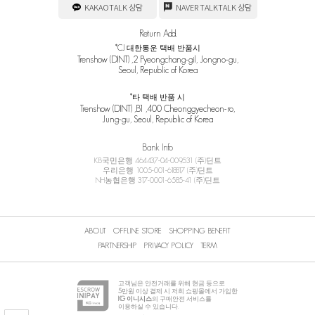
KAKAOTALK 상담
NAVER TALKTALK 상담
Return Add.
*CJ 대한통운 택배 반품시
Trenshow (DINT) ,2 Pyeongchang-gil, Jongno-gu,
Seoul, Republic of Korea
*타 택배 반품 시
Trenshow (DINT) ,B1 ,400 Cheonggyecheon-ro,
Jung-gu, Seoul, Republic of Korea
Bank Info
KB국민은행 464437-04-009531 (주)딘트
우리은행 1005-001-618817 (주)딘트
NH농협은행 317-0001-6585-41 (주)딘트
ABOUT
OFFLINE STORE
SHOPPING BENEFIT
PARTNERSHIP
PRIVACY POLICY
TERM
고객님은 안전거래를 위해 현금 등으로
5
만원 이상 결제 시 저희 쇼핑몰에서 가입한
KG 이니시스
의 구매안전 서비스를
이용하실 수 있습니다.