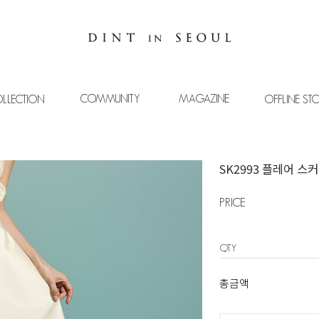
COMMUNITY
MAGAZINE
LLECTION
OFFLINE ST
SK2993 플레어 스
PRICE
QTY
총금액