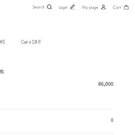
Search
Login
My page
Cart
ORE
Get it DINT
커트
86,000
0