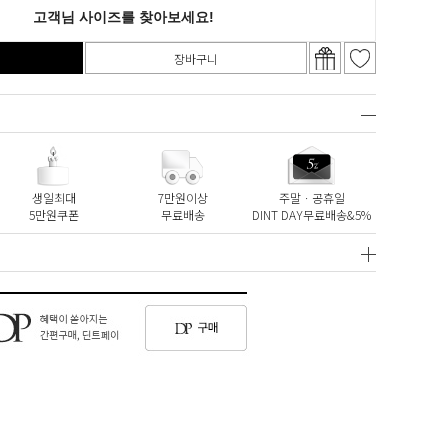
장바구니
생일최대
7만원이상
주말ㆍ공휴일
5만원쿠폰
무료배송
DINT DAY무료배송&5%