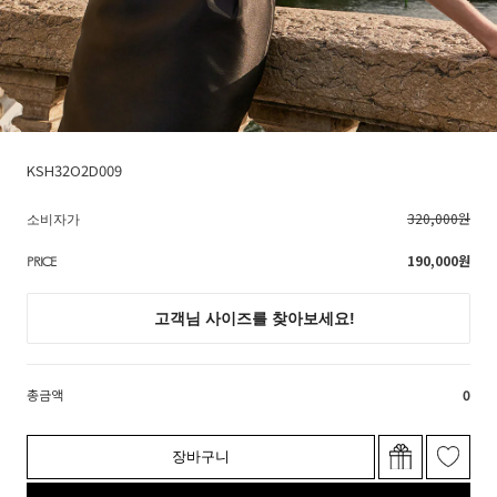
KSH32O2D009
320,000원
소비자가
190,000
원
PRICE
총금액
0
장바구니