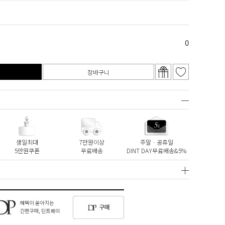
0
장바구니
생일최대
7만원이상
주말ㆍ공휴일
5만원쿠폰
무료배송
DINT DAY무료배송&5%