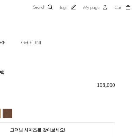
Search
Login
My page
Cart
ORE
Get it DINT
더백
198,000