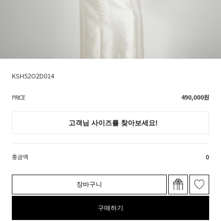
KSH52O2D014
490,000
원
PRICE
총금액
0
장바구니
구매하기