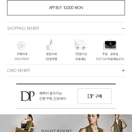
SHOPPING BENEFIT
구매최대
생일최대
7만원이상
주말ㆍ공휴일
5%D.POINT
5만원쿠폰
무료배송
DINT DAY무료배송&5%
CARD BENEFIT