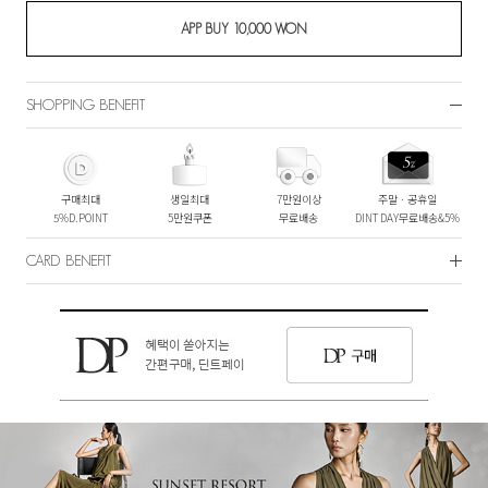
SHOPPING BENEFIT
구매최대
생일최대
7만원이상
주말ㆍ공휴일
5%D.POINT
5만원쿠폰
무료배송
DINT DAY무료배송&5%
CARD BENEFIT