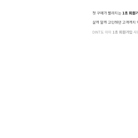
첫 구매가 빨라지는
1초 회원
살까 말까 고민하던 고객까지
DINT도 이미
1초 회원가입
사