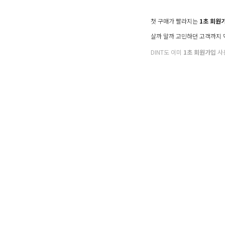
첫 구매가 빨라지는
1초 회원
살까 말까 고민하던 고객까지
DINT도 이미
1초 회원가입
사