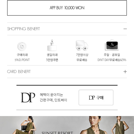
SHOPPING BENEFIT
구매최대
생일최대
7만원이상
주말ㆍ공휴일
5%D.POINT
5만원쿠폰
무료배송
DINT DAY무료배송&5%
CARD BENEFIT