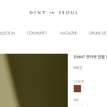
COMMUNITY
MAGAZINE
LLECTION
OFFLINE ST
D9447 컷아웃 언발
PRICE
COLOR
SIZE
S
M