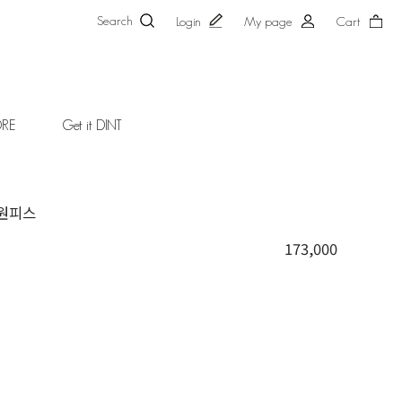
Search
Login
My page
Cart
ORE
Get it DINT
 원피스
173,000