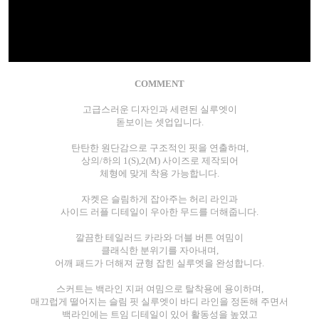
COMMENT
고급스러운 디자인과 세련된 실루엣이
돋보이는 셋업입니다.
탄탄한 원단감으로 구조적인 핏을 연출하며,
상의/하의 1(S),2(M) 사이즈로 제작되어
체형에 맞게 착용 가능합니다.
자켓은 슬림하게 잡아주는 허리 라인과
사이드 러플 디테일이 우아한 무드를 더해줍니다.
깔끔한 테일러드 카라와 더블 버튼 여밈이
클래식한 분위기를 자아내며,
어깨 패드가 더해져 균형 잡힌 실루엣을 완성합니다.
스커트는 백라인 지퍼 여밈으로 탈착용에 용이하며,
매끄럽게 떨어지는 슬림 핏 실루엣이 바디 라인을 정돈해 주면서
백라인에는 트임 디테일이 있어 활동성을 높였고