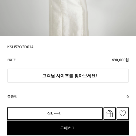
KSH52O2D014
490,000
원
PRICE
총금액
0
장바구니
구매하기