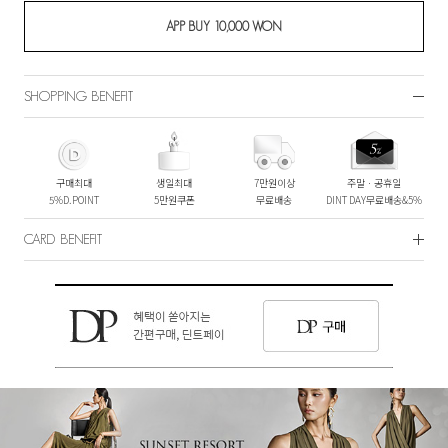
SHOPPING BENEFIT
구매최대
생일최대
7만원이상
주말ㆍ공휴일
5%D.POINT
5만원쿠폰
무료배송
DINT DAY무료배송&5%
CARD BENEFIT