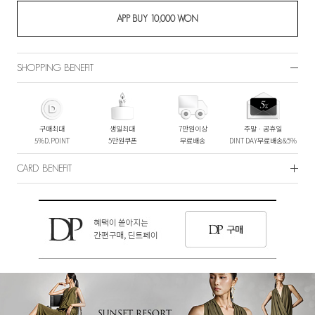
SHOPPING BENEFIT
구매최대
생일최대
7만원이상
주말ㆍ공휴일
5%D.POINT
5만원쿠폰
무료배송
DINT DAY무료배송&5%
CARD BENEFIT