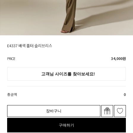
E4337 배색 홀터 슬리브리스
34,000
원
PRICE
총금액
0
장바구니
구매하기