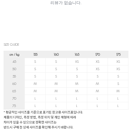
SIZE GUIDE
cm / kg
155
160
165
170
175
45
S
S
XS
XS
XS
50
S
S
S
XS
XS
55
S
S
S
S
S
60
M
M
M
M
S
65
M
M
M
M
M
70
L
L
L
L
L
75
L
L
L
L
L
* 평균적인 사이즈를 기준으로 표기된 참고용 사이즈표입니다.
제품의 디자인, 측정 방법, 측정 위치 및 개인 체형에 따라
차이가 있을 수 있으므로 정확한 사이즈는
반드시 구매 전 상세 사이즈를 확인해 주시기 바랍니다.