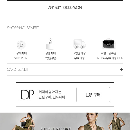
SHOPPING BENEFIT
구매최대
생일최대
7만원이상
주말ㆍ공휴일
5%D.POINT
5만원쿠폰
무료배송
DINT DAY무료배송&5%
CARD BENEFIT