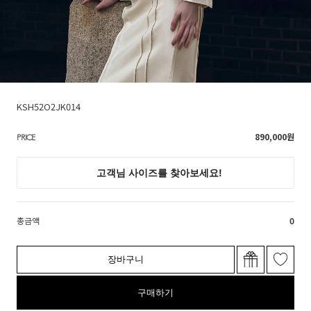
KSH52O2JK014
890,000
원
PRICE
총금액
0
장바구니
구매하기