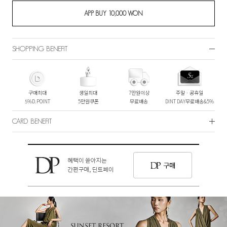
SHOPPING BENEFIT
구매최대
생일최대
7만원이상
주말ㆍ공휴일
5%D.POINT
5만원쿠폰
무료배송
DINT DAY무료배송&5%
CARD BENEFIT