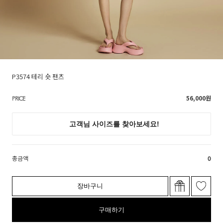
P3574 테리 숏 팬츠
56,000
원
PRICE
총금액
0
장바구니
구매하기