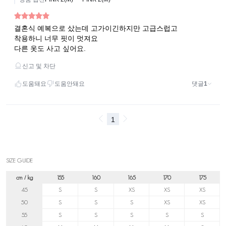
SIZE GUIDE
cm / kg
155
160
165
170
175
45
S
S
XS
XS
XS
50
S
S
S
XS
XS
55
S
S
S
S
S