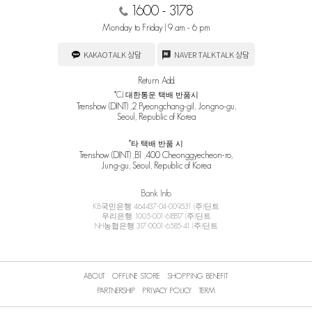
1600 - 3178
Monday to Friday | 9 am - 6 pm
KAKAOTALK 상담
NAVER TALKTALK 상담
Return Add.
*CJ 대한통운 택배 반품시
Trenshow (DINT) ,2 Pyeongchang-gil, Jongno-gu,
Seoul, Republic of Korea
*타 택배 반품 시
Trenshow (DINT) ,B1 ,400 Cheonggyecheon-ro,
Jung-gu, Seoul, Republic of Korea
Bank Info
KB국민은행 464437-04-009531 (주)딘트
우리은행 1005-001-618817 (주)딘트
NH농협은행 317-0001-6585-41 (주)딘트
ABOUT
OFFLINE STORE
SHOPPING BENEFIT
PARTNERSHIP
PRIVACY POLICY
TERM