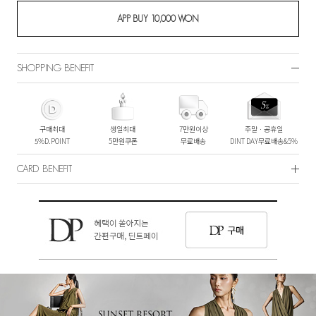
SHOPPING BENEFIT
구매최대
생일최대
7만원이상
주말ㆍ공휴일
5%D.POINT
5만원쿠폰
무료배송
DINT DAY무료배송&5%
CARD BENEFIT