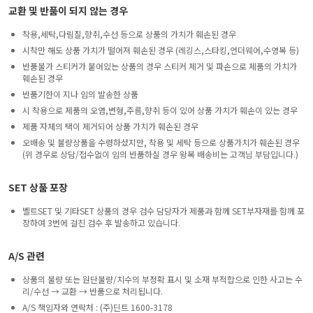
교환 및 반품이 되지 않는 경우
착용,세탁,다림질,향취,수선 등으로 상품의 가치가 훼손된 경우
시착만 해도 상품 가치가 떨어져 훼손된 경우 (레깅스,스타킹,언더웨어,수영복 등)
반품불가 스티커가 붙어있는 상품의 경우 스티커 제거 및 파손으로 제품의 가치가
훼손된 경우
반품기한이 지나 임의 발송한 상품
시 착용으로 제품의 오염,변형,주름,향취 등이 있어 상품 가치가 훼손이 있는 경우
제품 자체의 택이 제거되어 상품 가치가 훼손된 경우
오배송 및 불량상품을 수령하셨지만, 착용 및 세탁 등으로 상품가치가 훼손된 경우
(위 경우로 상담/접수없이 임의 반품하실 경우 왕복 배송비는 고객님 부담입니다.)
SET 상품 포장
벨트SET 및 기타SET 상품의 경우 검수 담당자가 제품과 함께 SET부자재를 함께 포
장하여 3번에 걸친 검수 후 발송하고 있습니다.
A/S 관련
상품의 불량 또는 원단불량/치수의 부정확 표시 및 소재 부적합으로 인한 사고는 수
리/수선 → 교환 → 반품으로 처리됩니다.
A/S 책임자와 연락처 : (주)딘트 1600-3178