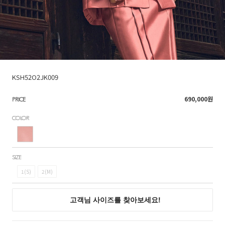
KSH52O2JK009
690,000
원
PRICE
COLOR
SIZE
1(S)
2(M)