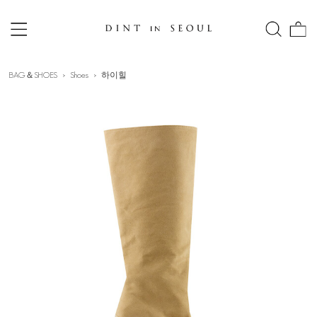
BAG＆SHOES
Shoes
하이힐