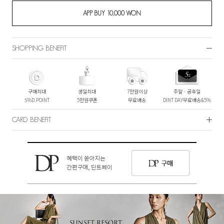
SHOPPING BENEFIT
구매최대
생일최대
7만원이상
주말ㆍ공휴일
5%D.POINT
5만원쿠폰
무료배송
DINT DAY무료배송&5%
CARD BENEFIT