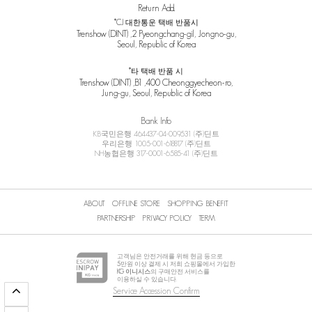
Return Add.
*CJ 대한통운 택배 반품시
Trenshow (DINT) ,2 Pyeongchang-gil, Jongno-gu,
Seoul, Republic of Korea
*타 택배 반품 시
Trenshow (DINT) ,B1 ,400 Cheonggyecheon-ro,
Jung-gu, Seoul, Republic of Korea
Bank Info
KB국민은행 464437-04-009531 (주)딘트
우리은행 1005-001-618817 (주)딘트
NH농협은행 317-0001-6585-41 (주)딘트
ABOUT
OFFLINE STORE
SHOPPING BENEFIT
PARTNERSHIP
PRIVACY POLICY
TERM
고객님은 안전거래를 위해 현금 등으로
5
만원 이상 결제 시 저희 쇼핑몰에서 가입한
KG 이니시스
의 구매안전 서비스를
이용하실 수 있습니다.
Service Accession Confirm