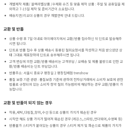
개별제작 제품/ 블랙라벨상품 /수제화 슈즈 등 맞춤 제작 상품 : 주말 및 공휴일을 제
외하고 7-15일 제작 및 준비기간이 소요됩니다.
배송지연/리오더 상품의 경우 개별연락 안내 드립니다.
교환 및 반품
상품 수령 후 7일 이내로 마이페이지에서 교환/반품 접수하신 뒤 딘트로 발송해주
시면 됩니다.
딘트로 반품 접수 후 상품 배송시 동봉된 철회요청서를 작성하고 처음 받으셨던 상
태 그대로 재포장하여 딘트로 송부해주시면 됩니다.
고객 변심에 의한 교환/반품 배송비는 고객부담 / 오배송 및 제품 불량으로 인한 교
환/반품 배송비는 딘트 부담입니다.
반품주소: 서울시 종로구 평창길 2 평창집배점 trenshow
품질 보증 기준 관련 : 품질보증 기준에 관하여 전자상거래에서 소비자 보호에 관한
법률로 규정되어 있는 소비자 청약 철회 가능범위에 해당하는 경우 교환/반품이 가
능합니다.
교환 및 반품이 되지 않는 경우
착용,세탁,다림질,향취,수선 등으로 상품의 가치가 훼손된 경우
시착만 해도 상품 가치가 떨어져 훼손된 경우 (레깅스,스타킹,언더웨어,수영복 등)
반품불가 스티커가 붙어있는 상품의 경우 스티커 제거 및 파손으로 제품의 가치가