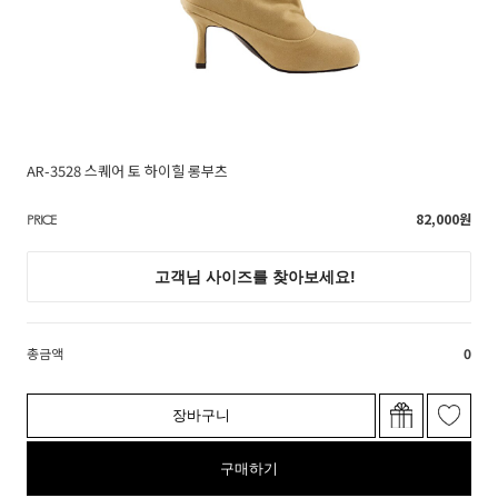
AR-3528 스퀘어 토 하이힐 롱부츠
82,000
원
PRICE
총금액
0
장바구니
구매하기