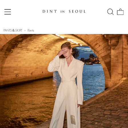
PANTS＆SKIRT
Pants