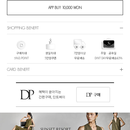
SHOPPING BENEFIT
구매최대
생일최대
7만원이상
주말ㆍ공휴일
5%D.POINT
5만원쿠폰
무료배송
DINT DAY무료배송&5%
CARD BENEFIT