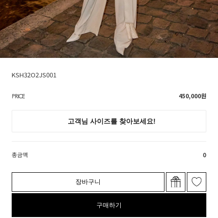
KSH32O2JS001
450,000
원
PRICE
총금액
0
장바구니
구매하기