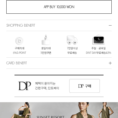
SHOPPING BENEFIT
구매최대
생일최대
7만원이상
주말ㆍ공휴일
5%D.POINT
5만원쿠폰
무료배송
DINT DAY무료배송&5%
CARD BENEFIT