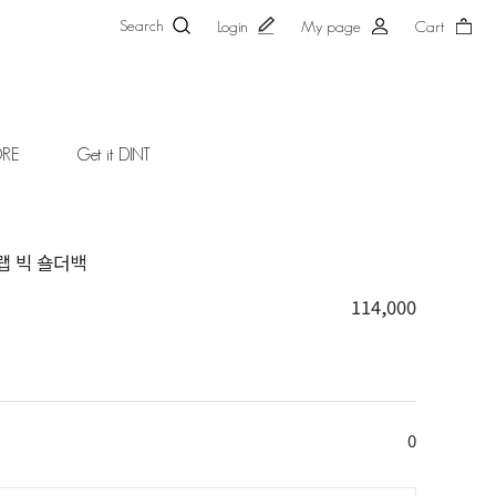
Search
Login
My page
Cart
ORE
Get it DINT
플랩 빅 숄더백
114,000
0