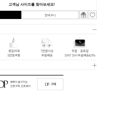
장바구니
생일최대
7만원이상
주말ㆍ공휴일
5만원쿠폰
무료배송
DINT DAY무료배송&5%