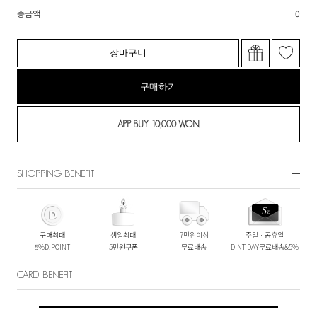
총금액
0
장바구니
구매하기
SHOPPING BENEFIT
구매최대
생일최대
7만원이상
주말ㆍ공휴일
5%D.POINT
5만원쿠폰
무료배송
DINT DAY무료배송&5%
CARD BENEFIT