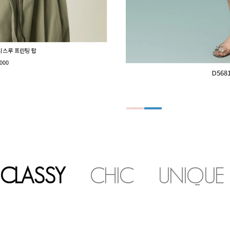
 시스루 프린팅 탑
000
D56
CLASSY
CHIC
UNIQUE