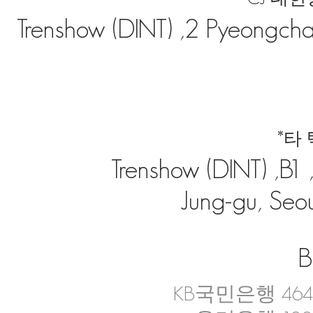
Trenshow (DINT) ,2 Pyeongchan
*타
Trenshow (DINT) ,B
Jung-gu, Seou
B
KB국민은행 4644