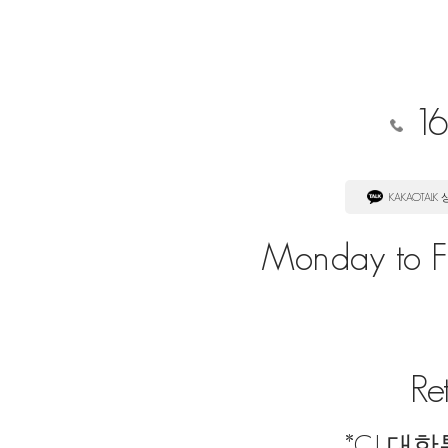
16
KAKAOTALK
Monday to Fr
Re
*CJ 대