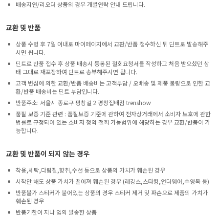
배송지연/리오더 상품의 경우 개별연락 안내 드립니다.
교환 및 반품
상품 수령 후 7일 이내로 마이페이지에서 교환/반품 접수하신 뒤 딘트로 발송해주
시면 됩니다.
딘트로 반품 접수 후 상품 배송시 동봉된 철회요청서를 작성하고 처음 받으셨던 상
태 그대로 재포장하여 딘트로 송부해주시면 됩니다.
고객 변심에 의한 교환/반품 배송비는 고객부담 / 오배송 및 제품 불량으로 인한 교
환/반품 배송비는 딘트 부담입니다.
반품주소: 서울시 종로구 평창길 2 평창집배점 trenshow
품질 보증 기준 관련 : 품질보증 기준에 관하여 전자상거래에서 소비자 보호에 관한
법률로 규정되어 있는 소비자 청약 철회 가능범위에 해당하는 경우 교환/반품이 가
능합니다.
교환 및 반품이 되지 않는 경우
착용,세탁,다림질,향취,수선 등으로 상품의 가치가 훼손된 경우
시착만 해도 상품 가치가 떨어져 훼손된 경우 (레깅스,스타킹,언더웨어,수영복 등)
반품불가 스티커가 붙어있는 상품의 경우 스티커 제거 및 파손으로 제품의 가치가
훼손된 경우
반품기한이 지나 임의 발송한 상품