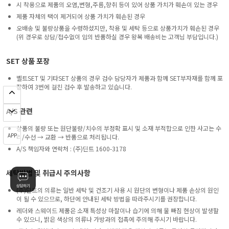
시 착용으로 제품의 오염,변형,주름,향취 등이 있어 상품 가치가 훼손이 있는 경우
제품 자체의 택이 제거되어 상품 가치가 훼손된 경우
오배송 및 불량상품을 수령하셨지만, 착용 및 세탁 등으로 상품가치가 훼손된 경우
(위 경우로 상담/접수없이 임의 반품하실 경우 왕복 배송비는 고객님 부담입니다.)
SET 상품 포장
벨트SET 및 기타SET 상품의 경우 검수 담당자가 제품과 함께 SET부자재를 함께 포
장하여 3번에 걸친 검수 후 발송하고 있습니다.
A/S 관련
상품의 불량 또는 원단불량/치수의 부정확 표시 및 소재 부적합으로 인한 사고는 수
APP
리/수선 → 교환 → 반품으로 처리됩니다.
A/S 책임자와 연락처 : (주)딘트 1600-3178
세탁방법 및 취급시 주의사항
(주)딘트의 의류는 일반 세탁 및 건조기 사용 시 원단의 변형이나 제품 손상의 원인
이 될 수 있으므로, 하단에 안내된 세탁 방법을 따라주시기를 권장합니다.
레더와 스웨이드 제품은 소재 특성상 마찰이나 습기에 의해 물 빠짐 현상이 발생할
수 있으니, 밝은 색상의 의류나 가방과의 접촉에 주의해 주시기 바랍니다.