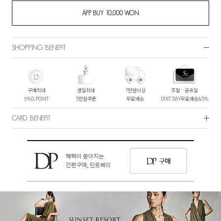
SHOPPING BENEFIT
구매최대
생일최대
7만원이상
주말ㆍ공휴일
5%D.POINT
5만원쿠폰
무료배송
DINT DAY무료배송&5%
CARD BENEFIT