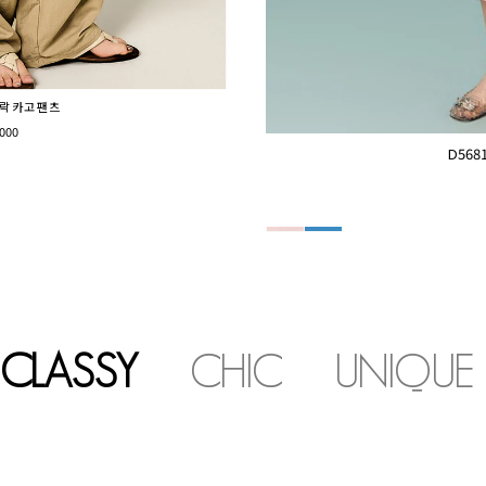
노락 카고 팬츠
000
D56
CLASSY
CHIC
UNIQUE