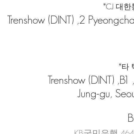
*CJ 대
Trenshow (DINT) ,2 Pyeongchan
*타
Trenshow (DINT) ,B
Jung-gu, Seou
B
KB국민은행 4644